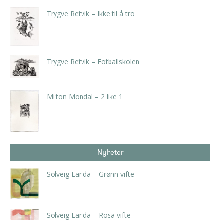
Trygve Retvik – Ikke til å tro
kr
2.625,00
inkl. 5% kunstavgift
Trygve Retvik – Fotballskolen
kr
2.940,00
inkl. 5% kunstavgift
Milton Mondal – 2 like 1
kr
1.500,00
Nyheter
Solveig Landa – Grønn vifte
kr
5.250,00
inkl. 5% kunstavgift
Solveig Landa – Rosa vifte