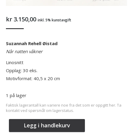
kr
3.150,00
inkl. 5% kunstavgift
Suzannah Rehell Øistad
Når natten våkner
Linosnitt
Opplag: 30 eks.
Motivformat: 40,5 x 20 cm
1 på lager
Faktisk lagerantall kan variere noe fra det som er oppgitt her. Ta
kontakt ved spørsmål om lagerstatus.
Legg i handlekurv