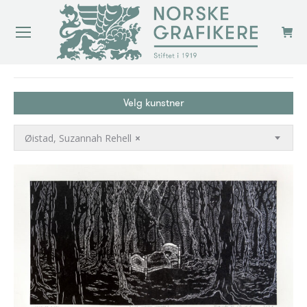
You are here:
Velg kunstner
Øistad, Suzannah Rehell
×