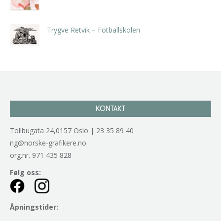
kr
5.250,00
inkl. 5% kunstavgift
Trygve Retvik – Fotballskolen
kr
2.940,00
inkl. 5% kunstavgift
KONTAKT
Tollbugata 24,0157 Oslo | 23 35 89 40
ng@norske-grafikere.no
org.nr. 971 435 828
Følg oss:
Åpningstider: