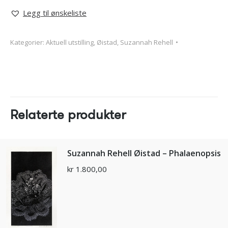
Legg til ønskeliste
Kategorier:
Aktuell utstilling
,
Øistad, Suzannah Rehell
Relaterte produkter
Suzannah Rehell Øistad – Phalaenopsis
kr
1.800,00