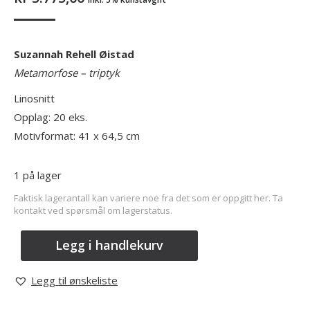
Suzannah Rehell Øistad
Metamorfose – triptyk
Linosnitt
Opplag: 20 eks.
Motivformat: 41 x 64,5 cm
1 på lager
Faktisk lagerantall kan variere noe fra det som er oppgitt her. Ta
kontakt ved spørsmål om lagerstatus.
Legg i handlekurv
Legg til ønskeliste