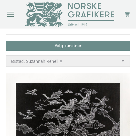
You are here:
Velg kunstner
Øistad, Suzannah Rehell
×