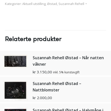
Kategorier:
Aktuell utstilling
,
Øistad, Suzannah Rehell
Relaterte produkter
Suzannah Rehell Øistad – Når natten
våkner
kr
3.150,00
inkl. 5% kunstavgift
Suzannah Rehell Øistad –
Nattblomster
kr
2.000,00
Suzannah Rehell Øistad – Halvmåne i