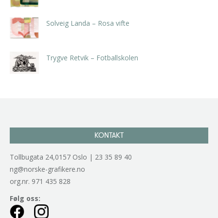
Solveig Landa – Rosa vifte
kr
5.250,00
inkl. 5% kunstavgift
Trygve Retvik – Fotballskolen
kr
2.940,00
inkl. 5% kunstavgift
KONTAKT
Tollbugata 24,0157 Oslo | 23 35 89 40
ng@norske-grafikere.no
org.nr. 971 435 828
Følg oss: