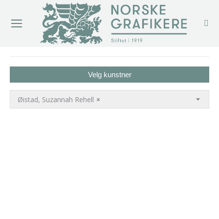
You are here:
Velg kunstner
Øistad, Suzannah Rehell
×