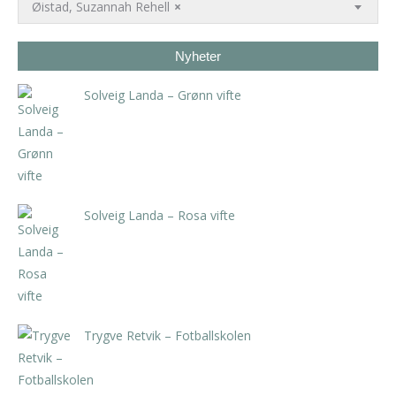
Øistad, Suzannah Rehell
×
Nyheter
Solveig Landa – Grønn vifte
kr
5.250,00
inkl. 5% kunstavgift
Solveig Landa – Rosa vifte
kr
5.250,00
inkl. 5% kunstavgift
Trygve Retvik – Fotballskolen
kr
2.940,00
inkl. 5% kunstavgift