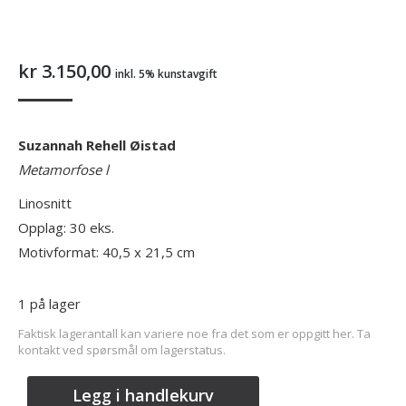
kr
3.150,00
inkl. 5% kunstavgift
Suzannah Rehell Øistad
Metamorfose l
Linosnitt
Opplag: 30 eks.
Motivformat: 40,5 x 21,5 cm
1 på lager
Faktisk lagerantall kan variere noe fra det som er oppgitt her. Ta
kontakt ved spørsmål om lagerstatus.
Legg i handlekurv