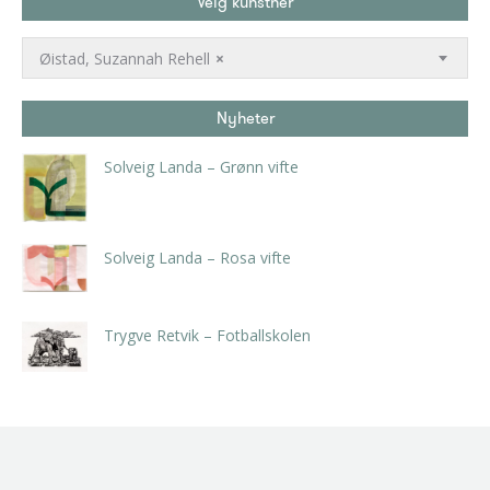
Velg kunstner
Øistad, Suzannah Rehell
×
Nyheter
Solveig Landa – Grønn vifte
kr
5.250,00
inkl. 5% kunstavgift
Solveig Landa – Rosa vifte
kr
5.250,00
inkl. 5% kunstavgift
Trygve Retvik – Fotballskolen
kr
2.940,00
inkl. 5% kunstavgift