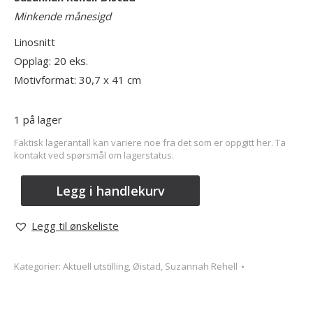
Minkende månesigd
Linosnitt
Opplag: 20 eks.
Motivformat: 30,7 x 41 cm
1 på lager
Faktisk lagerantall kan variere noe fra det som er oppgitt her. Ta
kontakt ved spørsmål om lagerstatus.
Legg i handlekurv
Legg til ønskeliste
Kategorier:
Aktuell utstilling
,
Øistad, Suzannah Rehell