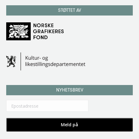
STØTTET AV
NYHETSBREV