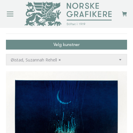
You are here:
Velg kunstner
Øistad, Suzannah Rehell
×