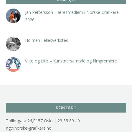
Jan Pettersson – æresmedlem i Norske Grafikere
2026
23. april 2026
Holmen Fellesverksted
23. februar 2026
Vi to og Lito – Kunstnersamtale og filmpremiere
5. februar 2026
KONTAKT
Tollbugata 24,0157 Oslo | 23 35 89 40
ng@norske-grafikere.no