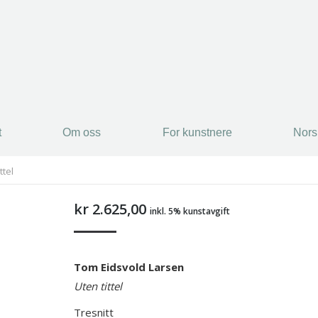
t
Om oss
For kunstnere
Nors
t
Om oss
For kunstnere
Nors
ttel
kr
2.625,00
inkl. 5% kunstavgift
Tom Eidsvold Larsen
Uten tittel
Tresnitt