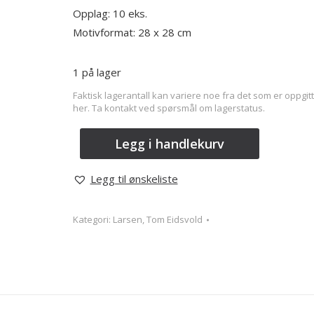
Opplag: 10 eks.
Motivformat: 28 x 28 cm
1 på lager
Faktisk lagerantall kan variere noe fra det som er oppgitt
her. Ta kontakt ved spørsmål om lagerstatus.
Legg i handlekurv
Legg til ønskeliste
Kategori:
Larsen, Tom Eidsvold