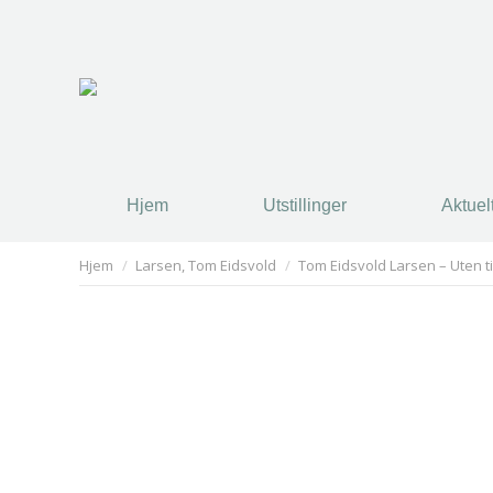
Hjem
Utstillinger
Aktuel
Hjem
Utstillinger
Aktuel
You are here:
Hjem
Larsen, Tom Eidsvold
Tom Eidsvold Larsen – Uten ti