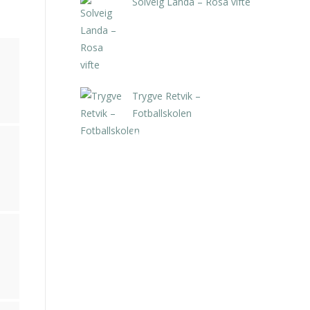
Solveig Landa – Rosa vifte
kr
5.250,00
inkl. 5% kunstavgift
Trygve Retvik –
Fotballskolen
kr
2.940,00
inkl. 5% kunstavgift