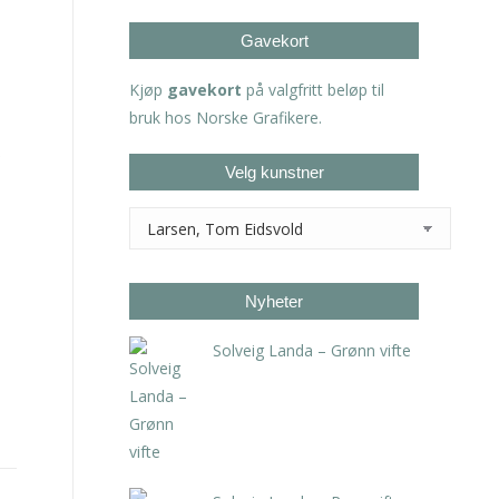
Gavekort
Kjøp
gavekort
på valgfritt beløp til
bruk hos Norske Grafikere.
Velg kunstner
Nyheter
Solveig Landa – Grønn vifte
kr
5.250,00
inkl. 5% kunstavgift