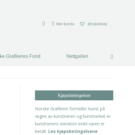
ke Grafikeres Fond
Nettgalleri
Search:
Min konto
Ønskeliste
ke Grafikeres Fond
Nettgalleri
Search:
Kjøpsbetingelser
Norske Grafikere formidler kunst på
vegne av kunstneren og kunstverket er
kunstnerens eiendom inntil varen er
betalt.
Les kjøpsbetingelsene