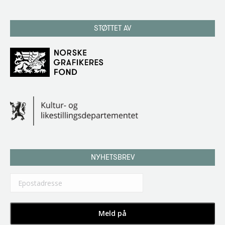
STØTTET AV
NYHETSBREV