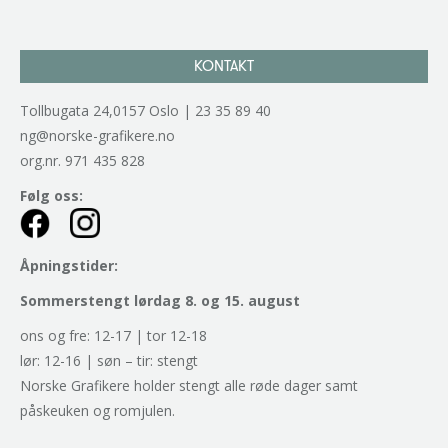
KONTAKT
Tollbugata 24,0157 Oslo | 23 35 89 40
ng@norske-grafikere.no
org.nr. 971 435 828
Følg oss:
Åpningstider:
Sommerstengt lørdag 8. og 15. august
ons og fre: 12-17 | tor 12-18
lør: 12-16 | søn – tir: stengt
Norske Grafikere holder stengt alle røde dager samt
påskeuken og romjulen.