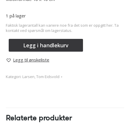
1 på lager
Faktisk lagerantall kan variere noe fra det som er oppgitt her. Ta
kontakt ved spørsmål om lagerstatus.
Legg i handlekurv
Legg til ønskeliste
Kategori:
Larsen, Tom Eidsvold
Relaterte produkter