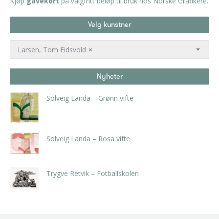
Kjøp
gavekort
på valgfritt beløp til bruk hos Norske Grafikere.
Velg kunstner
Larsen, Tom Eidsvold
×
Nyheter
Solveig Landa – Grønn vifte
kr
5.250,00
inkl. 5% kunstavgift
Solveig Landa – Rosa vifte
kr
5.250,00
inkl. 5% kunstavgift
Trygve Retvik – Fotballskolen
kr
2.940,00
inkl. 5% kunstavgift