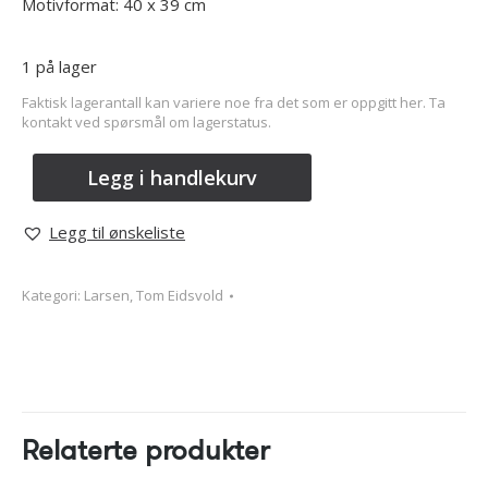
Motivformat: 40 x 39 cm
1 på lager
Faktisk lagerantall kan variere noe fra det som er oppgitt her. Ta
kontakt ved spørsmål om lagerstatus.
Legg i handlekurv
Legg til ønskeliste
Kategori:
Larsen, Tom Eidsvold
Relaterte produkter