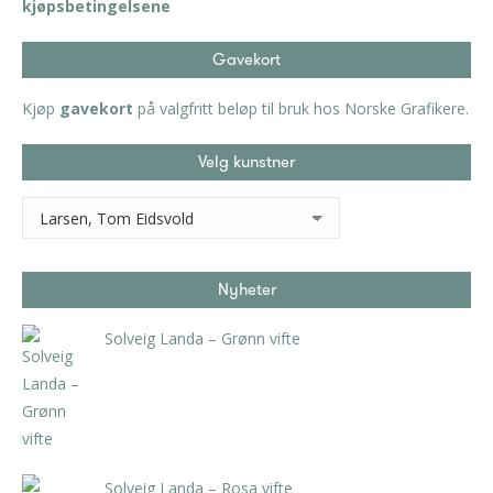
kjøpsbetingelsene
Gavekort
Kjøp
gavekort
på valgfritt beløp til bruk hos Norske Grafikere.
Velg kunstner
Nyheter
Solveig Landa – Grønn vifte
kr
5.250,00
inkl. 5% kunstavgift
Solveig Landa – Rosa vifte