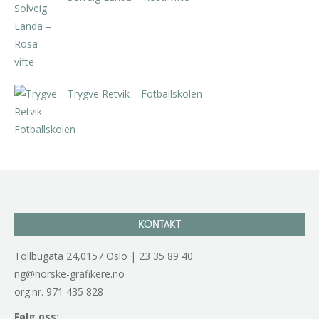
kr
5.250,00
inkl. 5% kunstavgift
Trygve Retvik – Fotballskolen
kr
2.940,00
inkl. 5% kunstavgift
KONTAKT
Tollbugata 24,0157 Oslo | 23 35 89 40
ng@norske-grafikere.no
org.nr. 971 435 828
Følg oss: