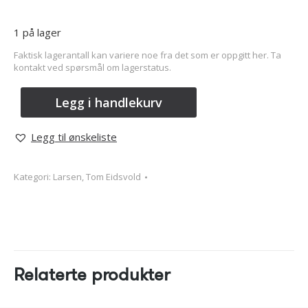
1 på lager
Faktisk lagerantall kan variere noe fra det som er oppgitt her. Ta
kontakt ved spørsmål om lagerstatus.
Legg i handlekurv
Legg til ønskeliste
Kategori:
Larsen, Tom Eidsvold
Relaterte produkter