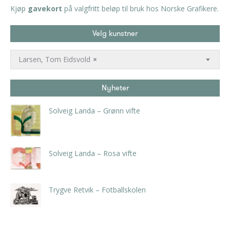
Kjøp
gavekort
på valgfritt beløp til bruk hos Norske Grafikere.
Velg kunstner
Larsen, Tom Eidsvold
×
Nyheter
Solveig Landa – Grønn vifte
kr
5.250,00
inkl. 5% kunstavgift
Solveig Landa – Rosa vifte
kr
5.250,00
inkl. 5% kunstavgift
Trygve Retvik – Fotballskolen
kr
2.940,00
inkl. 5% kunstavgift