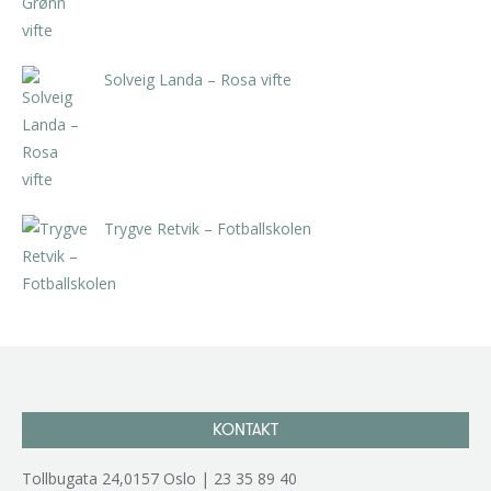
Solveig Landa – Rosa vifte
kr
5.250,00
inkl. 5% kunstavgift
Trygve Retvik – Fotballskolen
kr
2.940,00
inkl. 5% kunstavgift
KONTAKT
Tollbugata 24,0157 Oslo | 23 35 89 40