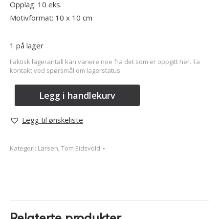
Opplag: 10 eks.
Motivformat: 10 x 10 cm
1 på lager
Faktisk lagerantall kan variere noe fra det som er oppgitt her. Ta
kontakt ved spørsmål om lagerstatus.
Legg i handlekurv
Legg til ønskeliste
Kategori:
Larsen, Tom Eidsvold
Relaterte produkter