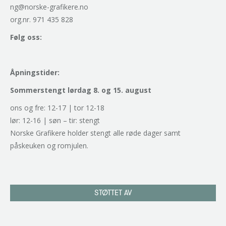
ng@norske-grafikere.no
org.nr. 971 435 828
Følg oss:
Åpningstider:
Sommerstengt lørdag 8. og 15. august
ons og fre: 12-17 | tor 12-18
lør: 12-16 | søn – tir: stengt
Norske Grafikere holder stengt alle røde dager samt
påskeuken og romjulen.
STØTTET AV