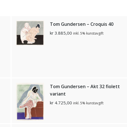
Tom Gundersen – Croquis 40
kr
3.885,00
inkl. 5% kunstavgift
Tom Gundersen – Akt 32 fiolett
variant
kr
4.725,00
inkl. 5% kunstavgift