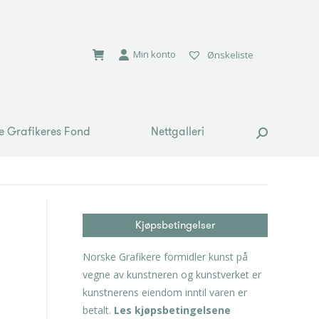
e Grafikeres Fond
Nettgalleri
Search:
Min konto
Ønskeliste
e Grafikeres Fond
Nettgalleri
Search:
Kjøpsbetingelser
Norske Grafikere formidler kunst på
vegne av kunstneren og kunstverket er
kunstnerens eiendom inntil varen er
betalt.
Les kjøpsbetingelsene