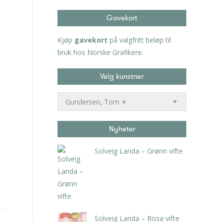
Gavekort
Kjøp
gavekort
på valgfritt beløp til
bruk hos Norske Grafikere.
Velg kunstner
Gundersen, Tom
×
Nyheter
Solveig Landa – Grønn vifte
kr
5.250,00
inkl. 5% kunstavgift
Solveig Landa – Rosa vifte