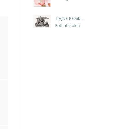
kr
5.250,00
inkl. 5% kunstavgift
Trygve Retvik –
Fotballskolen
kr
2.940,00
inkl. 5% kunstavgift