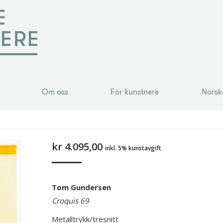
Om oss
For kunstnere
Norsk
Om oss
For kunstnere
Norsk
kr
4.095,00
inkl. 5% kunstavgift
Tom Gundersen
Croquis 69
Metalltrykk/tresnitt