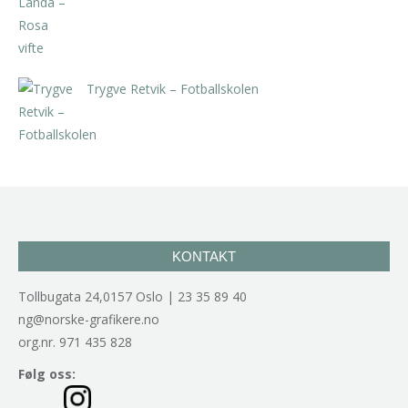
Trygve Retvik – Fotballskolen
kr
2.940,00
inkl. 5% kunstavgift
KONTAKT
Tollbugata 24,0157 Oslo | 23 35 89 40
ng@norske-grafikere.no
org.nr. 971 435 828
Følg oss: