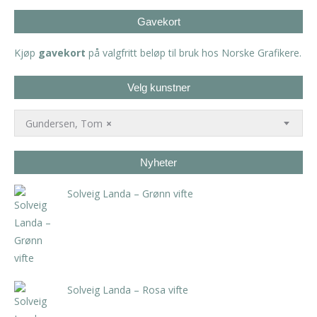
Gavekort
Kjøp
gavekort
på valgfritt beløp til bruk hos Norske Grafikere.
Velg kunstner
Gundersen, Tom
×
Nyheter
Solveig Landa – Grønn vifte
kr
5.250,00
inkl. 5% kunstavgift
Solveig Landa – Rosa vifte
kr
5.250,00
inkl. 5% kunstavgift