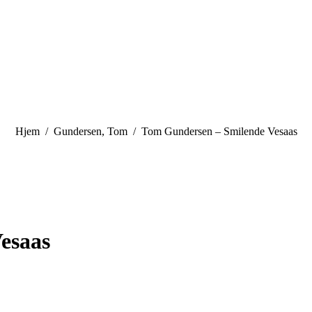
You are here:
Hjem
Gundersen, Tom
Tom Gundersen – Smilende Vesaas
esaas