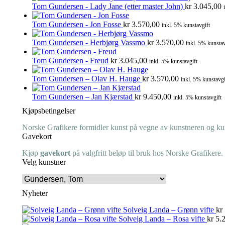
Tom Gundersen - Lady Jane (etter master John)
kr
3.045,00
Tom Gundersen - Jon Fosse
kr
3.570,00
inkl. 5% kunstavgift
Tom Gundersen - Herbjørg Vassmo
kr
3.570,00
inkl. 5% kunstav
Tom Gundersen - Freud
kr
3.045,00
inkl. 5% kunstavgift
Tom Gundersen – Olav H. Hauge
kr
3.570,00
inkl. 5% kunstavgi
Tom Gundersen – Jan Kjærstad
kr
9.450,00
inkl. 5% kunstavgift
Kjøpsbetingelser
Norske Grafikere formidler kunst på vegne av kunstneren og kuns
Gavekort
Kjøp
gavekort
på valgfritt beløp til bruk hos Norske Grafikere.
Velg kunstner
Nyheter
Solveig Landa – Grønn vifte
kr
Solveig Landa – Rosa vifte
kr
5.2