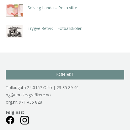
Solveig Landa – Rosa vifte
kr
5.250,00
inkl. 5% kunstavgift
Trygve Retvik – Fotballskolen
kr
2.940,00
inkl. 5% kunstavgift
KONTAKT
Tollbugata 24,0157 Oslo | 23 35 89 40
ng@norske-grafikere.no
org.nr. 971 435 828
Følg oss: