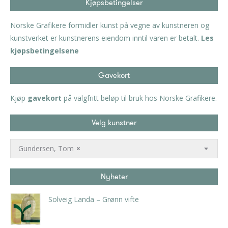
Kjøpsbetingelser
Norske Grafikere formidler kunst på vegne av kunstneren og
kunstverket er kunstnerens eiendom inntil varen er betalt.
Les
kjøpsbetingelsene
Gavekort
Kjøp
gavekort
på valgfritt beløp til bruk hos Norske Grafikere.
Velg kunstner
Gundersen, Tom
×
Nyheter
Solveig Landa – Grønn vifte
kr
5.250,00
inkl. 5% kunstavgift