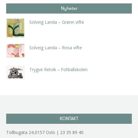
Nyheter
Solveig Landa – Grønn vifte
kr
5.250,00
inkl. 5% kunstavgift
Solveig Landa – Rosa vifte
kr
5.250,00
inkl. 5% kunstavgift
Trygve Retvik – Fotballskolen
kr
2.940,00
inkl. 5% kunstavgift
KONTAKT
Tollbugata 24,0157 Oslo | 23 35 89 40