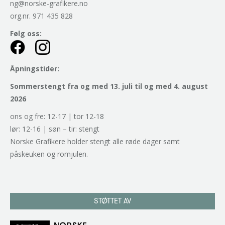
ng@norske-grafikere.no
org.nr. 971 435 828
Følg oss:
Åpningstider:
Sommerstengt fra og med 13. juli til og med 4. august
2026
ons og fre: 12-17 | tor 12-18
lør: 12-16 | søn – tir: stengt
Norske Grafikere holder stengt alle røde dager samt
påskeuken og romjulen.
STØTTET AV