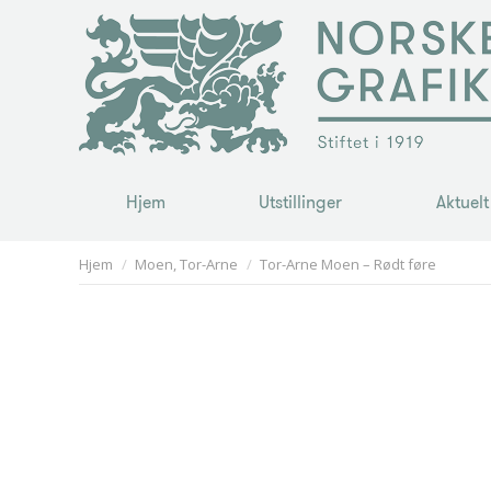
Hjem
Utstillinger
Aktuelt
Hjem
Utstillinger
Aktuelt
You are here:
Hjem
Moen, Tor-Arne
Tor-Arne Moen – Rødt føre