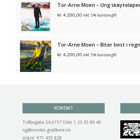
Tor-Arne Moen – Ung skøyteløpe
kr
4.200,00
inkl. 5% kunstavgift
Tor-Arne Moen – Biter best i reg
kr
4.200,00
inkl. 5% kunstavgift
KONTAKT
Tollbugata 24,0157 Oslo | 23 35 89 40
ng@norske-grafikere.no
org.nr. 971 435 828