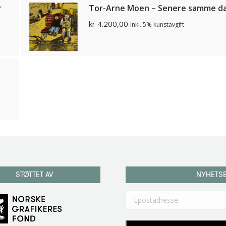
r
Tor-Arne Moen – Senere samme d
kr
4.200,00
inkl. 5% kunstavgift
n
STØTTET AV
NYHETS