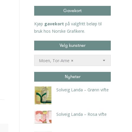
Gavekort
Kjøp
gavekort
på valgfritt beløp til
bruk hos Norske Grafikere.
Velg kunstner
Moen, Tor-Arne
×
Nyheter
Solveig Landa – Grønn vifte
kr
5.250,00
inkl. 5% kunstavgift
Solveig Landa – Rosa vifte
kr
5.250,00
inkl. 5% kunstavgift