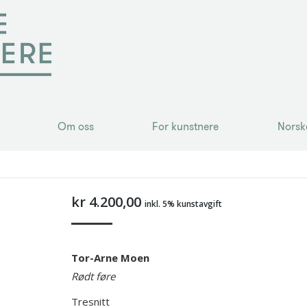
Om oss
For kunstnere
Norsk
Om oss
For kunstnere
Norsk
kr
4.200,00
inkl. 5% kunstavgift
Tor-Arne Moen
Rødt føre
Tresnitt