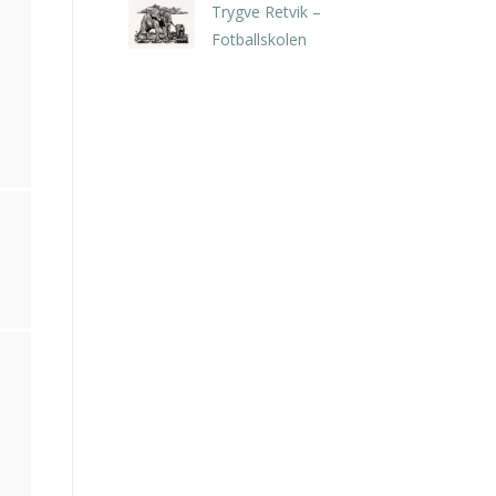
Trygve Retvik –
Fotballskolen
kr
2.940,00
inkl. 5% kunstavgift