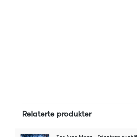
Relaterte produkter
Tor Arne Moen – Frihetens øyebli