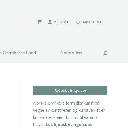
e Grafikeres Fond
Nettgalleri
Search:
Min konto
Ønskeliste
e Grafikeres Fond
Nettgalleri
Search:
Kjøpsbetingelser
Norske Grafikere formidler kunst på
vegne av kunstneren og kunstverket er
kunstnerens eiendom inntil varen er
betalt.
Les kjøpsbetingelsene