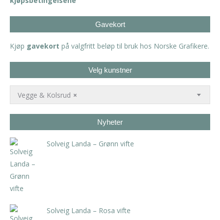
kjøpsbetingelsene
Gavekort
Kjøp
gavekort
på valgfritt beløp til bruk hos Norske Grafikere.
Velg kunstner
Vegge & Kolsrud
×
Nyheter
Solveig Landa – Grønn vifte
kr
5.250,00
inkl. 5% kunstavgift
Solveig Landa – Rosa vifte