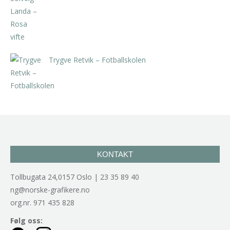
kr
5.250,00
inkl. 5% kunstavgift
Trygve Retvik – Fotballskolen
kr
2.940,00
inkl. 5% kunstavgift
KONTAKT
Tollbugata 24,0157 Oslo | 23 35 89 40
ng@norske-grafikere.no
org.nr. 971 435 828
Følg oss: