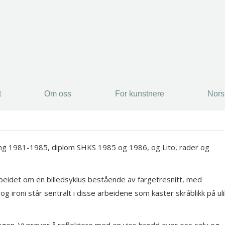
t
Om oss
For kunstnere
Nors
ing 1981-1985, diplom SHKS 1985 og 1986, og Lito, rader og
beidet om en billedsyklus bestående av fargetresnitt, med
ironi står sentralt i disse arbeidene som kaster skråblikk på ul