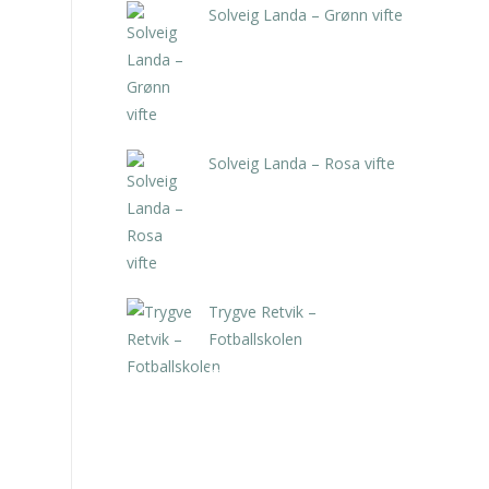
Solveig Landa – Grønn vifte
kr
5.250,00
inkl. 5% kunstavgift
Solveig Landa – Rosa vifte
kr
5.250,00
inkl. 5% kunstavgift
Trygve Retvik –
Fotballskolen
kr
2.940,00
inkl. 5% kunstavgift