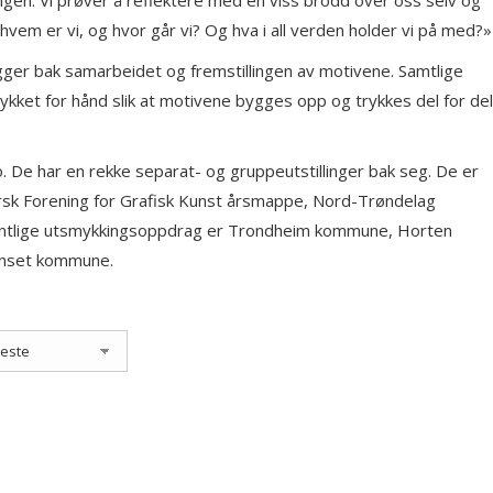
ingen. Vi prøver å reflektere med en viss brodd over oss selv og
hvem er vi, og hvor går vi? Og hva i all verden holder vi på med?»
ger bak samarbeidet og fremstillingen av motivene. Samtlige
trykket for hånd slik at motivene bygges opp og trykkes del for del
. De har en rekke separat- og gruppeutstillinger bak seg. De er
 Norsk Forening for Grafisk Kunst årsmappe, Nord-Trøndelag
fentlige utsmykkingsoppdrag er Trondheim kommune, Horten
ynset kommune.
olsrud – Skiturgåere
5,00
inkl. 5% kunstavgift