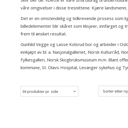
Selv sier de: «Dette er våre små bidrag til underholdn
våre omgivelser i disse tresnittene. Kjære landsmenn; 
Det er en omstendelig og tidkrevende prosess som lig
billedelementer blir skåret som klisjeer, innfarget og 
frem til ønsket resultat.
Gunhild Vegge og Lasse Kolsrud bor og arbeider i Oslo
innkjøpt av bl. a. Nasjonalgalleriet, Norsk Kulturråd,
Fylkesgalleri, Norsk Skogbruksmuseum m.m. Blant of
kommune, St. Olavs Hospital, Levanger sykehus og T
Vegge & K
kr
3.67