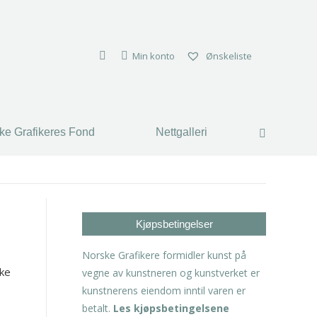
Min konto
Ønskeliste
ke Grafikeres Fond
Nettgalleri
Search:
Kjøpsbetingelser
Norske Grafikere formidler kunst på
ike
vegne av kunstneren og kunstverket er
kunstnerens eiendom inntil varen er
betalt.
Les kjøpsbetingelsene