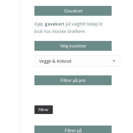
Gavekort
Kjøp
gavekort
på valgfritt beløp til
bruk hos Norske Grafikere.
Velg kunstner
Filtrer på pris
Min.
Makspris
pris
Filtrer
Filtrer på