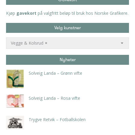
Kjøp
gavekort
på valgfritt beløp til bruk hos Norske Grafikere.
Velg kunstner
Vegge & Kolsrud
×
Nyheter
Solveig Landa – Grønn vifte
kr
5.250,00
inkl. 5% kunstavgift
Solveig Landa – Rosa vifte
kr
5.250,00
inkl. 5% kunstavgift
Trygve Retvik – Fotballskolen
kr
2.940,00
inkl. 5% kunstavgift