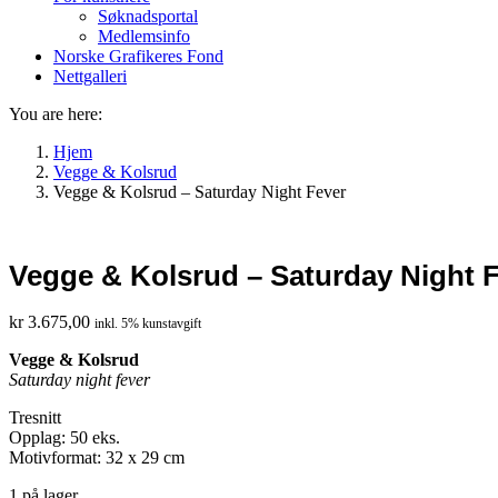
Søknadsportal
Medlemsinfo
Norske Grafikeres Fond
Nettgalleri
You are here:
Hjem
Vegge & Kolsrud
Vegge & Kolsrud – Saturday Night Fever
Vegge & Kolsrud – Saturday Night 
kr
3.675,00
inkl. 5% kunstavgift
Vegge & Kolsrud
Saturday night fever
Tresnitt
Opplag: 50 eks.
Motivformat: 32 x 29 cm
1 på lager