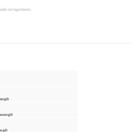
smål om lagerstatus.
tavgift
nstavgift
avgift