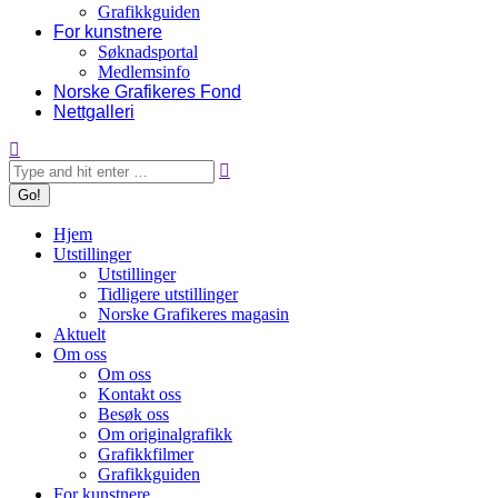
Grafikkguiden
For kunstnere
Søknadsportal
Medlemsinfo
Norske Grafikeres Fond
Nettgalleri
Search:
Hjem
Utstillinger
Utstillinger
Tidligere utstillinger
Norske Grafikeres magasin
Aktuelt
Om oss
Om oss
Kontakt oss
Besøk oss
Om originalgrafikk
Grafikkfilmer
Grafikkguiden
For kunstnere