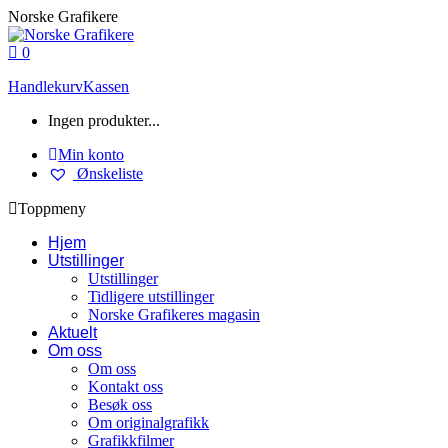
Skip
Norske Grafikere
to
content
0
Handlekurv
Kassen
Ingen produkter...
Min konto
Ønskeliste
Toppmeny
Hjem
Utstillinger
Utstillinger
Tidligere utstillinger
Norske Grafikeres magasin
Aktuelt
Om oss
Om oss
Kontakt oss
Besøk oss
Om originalgrafikk
Grafikkfilmer