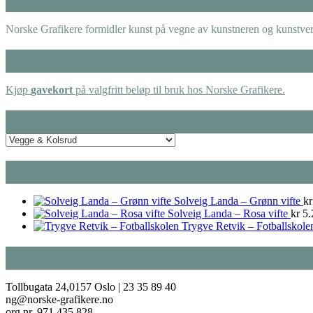
Norske Grafikere formidler kunst på vegne av kunstneren og kunstverk
Kjøp
gavekort
på valgfritt beløp til bruk hos Norske Grafikere.
Solveig Landa – Grønn vifte
kr
Solveig Landa – Rosa vifte
kr
5.
Trygve Retvik – Fotballskole
Tollbugata 24,0157 Oslo | 23 35 89 40
ng@norske-grafikere.no
org.nr. 971 435 828