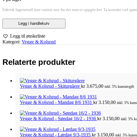
Faktisk lagerantall kan variere noe fra det som er oppgitt her. Ta kontakt ved spør
Vegge
Legg i handlekurv
&
Kolsrud
Legg til ønskeliste
-
Kategori:
Vegge & Kolsrud
Saturday
Night
Fever
antall
Relaterte produkter
Vegge & Kolsrud - Skiturgåere
kr
3.675,00
inkl. 5% kunstavgift
Vegge & Kolsrud - Mandag 8/6 1931
kr
3.150,00
inkl. 5% kuns
Vegge & Kolsrud - Søndag 16/2 - 1936
kr
3.150,00
inkl. 5% ku
Vegge & Kolsrud - Lørdag 9/3-1935
kr
3.150,00
inkl. 5% kunst