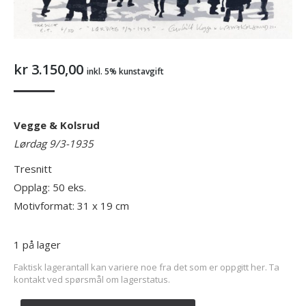
kr
3.150,00
inkl. 5% kunstavgift
Vegge & Kolsrud
Lørdag 9/3-1935
Tresnitt
Opplag: 50 eks.
Motivformat: 31 x 19 cm
1 på lager
Faktisk lagerantall kan variere noe fra det som er oppgitt her. Ta
kontakt ved spørsmål om lagerstatus.