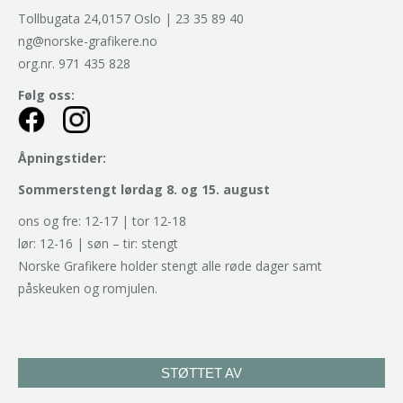
Tollbugata 24,0157 Oslo | 23 35 89 40
ng@norske-grafikere.no
org.nr. 971 435 828
Følg oss:
Åpningstider:
Sommerstengt lørdag 8. og 15. august
ons og fre: 12-17 | tor 12-18
lør: 12-16 | søn – tir: stengt
Norske Grafikere holder stengt alle røde dager samt
påskeuken og romjulen.
STØTTET AV