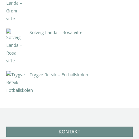
Solveig Landa – Rosa vifte
kr
5.250,00
inkl. 5% kunstavgift
Trygve Retvik – Fotballskolen
kr
2.940,00
inkl. 5% kunstavgift
KONTAKT