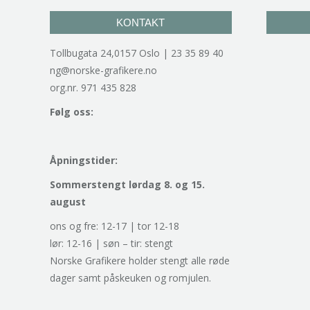
KONTAKT
Tollbugata 24,0157 Oslo | 23 35 89 40
ng@norske-grafikere.no
org.nr. 971 435 828
Følg oss:
Åpningstider:
Sommerstengt lørdag 8. og 15.
august
ons og fre: 12-17 | tor 12-18
lør: 12-16 | søn – tir: stengt
Norske Grafikere holder stengt alle røde
dager samt påskeuken og romjulen.