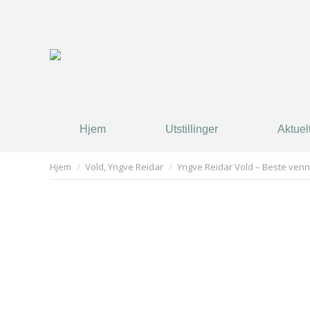
Hjem
Utstillinger
Aktuel
You are here:
Hjem
Vold, Yngve Reidar
Yngve Reidar Vold – Beste ven