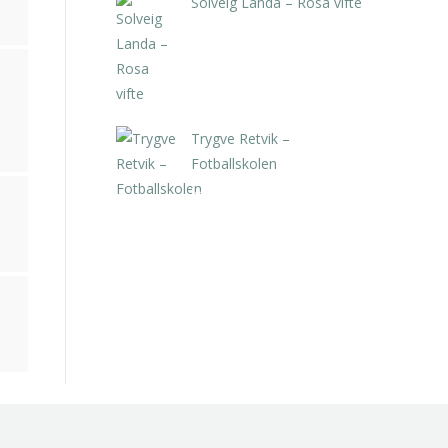
Solveig Landa – Rosa vifte
kr
5.250,00
inkl. 5% kunstavgift
Trygve Retvik –
Fotballskolen
kr
2.940,00
inkl. 5% kunstavgift