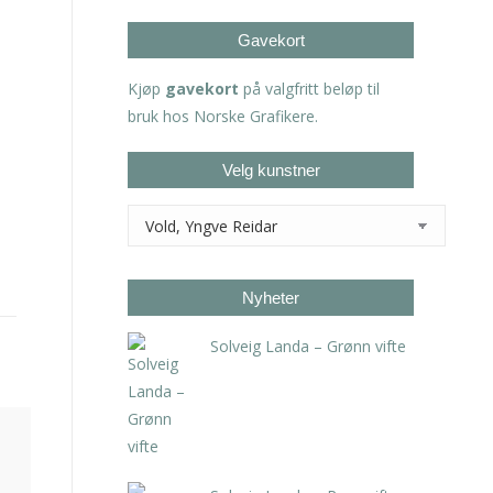
Gavekort
Kjøp
gavekort
på valgfritt beløp til
bruk hos Norske Grafikere.
Velg kunstner
Nyheter
Solveig Landa – Grønn vifte
kr
5.250,00
inkl. 5% kunstavgift