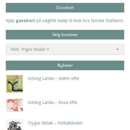
Gavekort
Kjøp
gavekort
på valgfritt beløp til bruk hos Norske Grafikere.
Velg kunstner
Vold, Yngve Reidar
×
Nyheter
Solveig Landa – Grønn vifte
kr
5.250,00
inkl. 5% kunstavgift
Solveig Landa – Rosa vifte
kr
5.250,00
inkl. 5% kunstavgift
Trygve Retvik – Fotballskolen