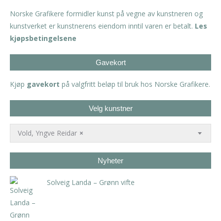
Norske Grafikere formidler kunst på vegne av kunstneren og
kunstverket er kunstnerens eiendom inntil varen er betalt.
Les
kjøpsbetingelsene
Gavekort
Kjøp
gavekort
på valgfritt beløp til bruk hos Norske Grafikere.
Velg kunstner
Vold, Yngve Reidar
×
Nyheter
Solveig Landa – Grønn vifte
kr
5.250,00
inkl. 5% kunstavgift