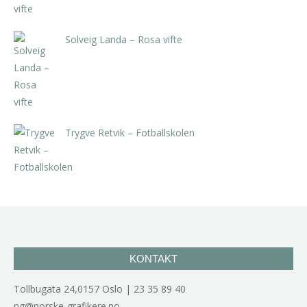
Solveig Landa – Rosa vifte
kr
5.250,00
inkl. 5% kunstavgift
Trygve Retvik – Fotballskolen
kr
2.940,00
inkl. 5% kunstavgift
KONTAKT
Tollbugata 24,0157 Oslo | 23 35 89 40
ng@norske-grafikere.no