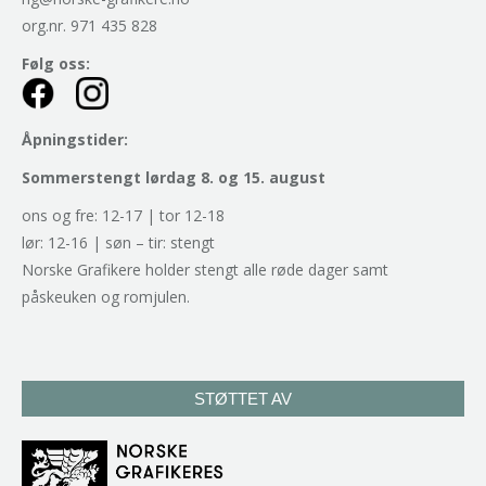
org.nr. 971 435 828
Følg oss:
Åpningstider:
Sommerstengt lørdag 8. og 15. august
ons og fre: 12-17 | tor 12-18
lør: 12-16 | søn – tir: stengt
Norske Grafikere holder stengt alle røde dager samt
påskeuken og romjulen.
STØTTET AV