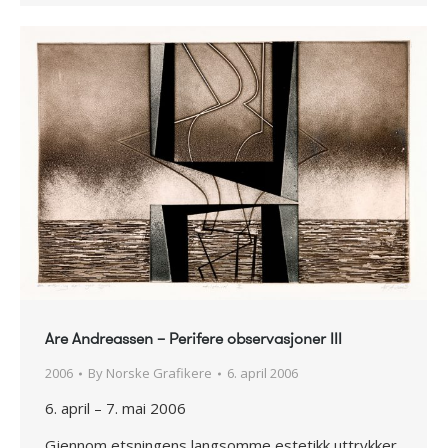
Are Andreassen – Perifere observasjoner III
2006
By
Norske Grafikere
6. april 2006
6. april – 7. mai 2006
Gjennom etsningens langsomme estetikk uttrykker