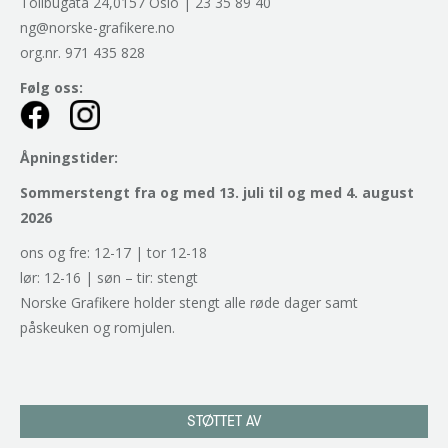
Tollbugata 24,0157 Oslo | 23 35 89 40
ng@norske-grafikere.no
org.nr. 971 435 828
Følg oss:
Åpningstider:
Sommerstengt fra og med 13. juli til og med 4. august
2026
ons og fre: 12-17 | tor 12-18
lør: 12-16 | søn – tir: stengt
Norske Grafikere holder stengt alle røde dager samt
påskeuken og romjulen.
STØTTET AV