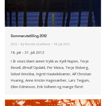
Sommerutstilling 2012
2012
By
Norske Grafikere
18. juli 2012
18. juli – 31. juli 2012
I år vises blant annet trykk av Kjell Nupen, Terje
Resell, Ørnulf Opdahl, Per Kleiva, Terje Risberg,
Sidsel Westbø, Ingrid Haukelidsæter, Alf Christian
Hvaring, Anne Kristin Hagesæther, Lars Teigum,
Ellen Edminson, Erik Solheim og mange flere!