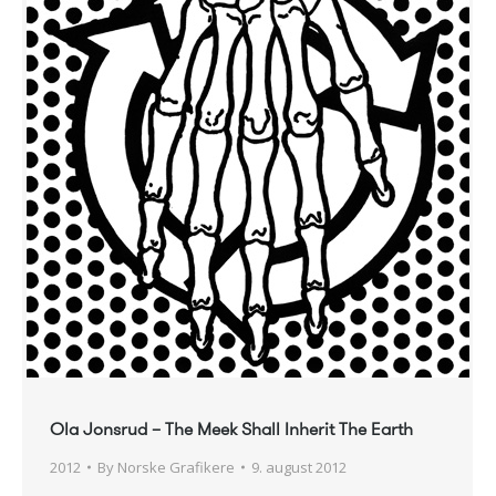
Ola Jonsrud – The Meek Shall Inherit The Earth
2012
By
Norske Grafikere
9. august 2012