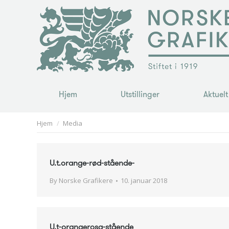
Hjem
Utstillinger
Aktuelt
Hjem
Utstillinger
Aktuelt
You are here:
Hjem
Media
U.t.orange-rød-stående-
By
Norske Grafikere
10. januar 2018
U.t-orangerosa-stående