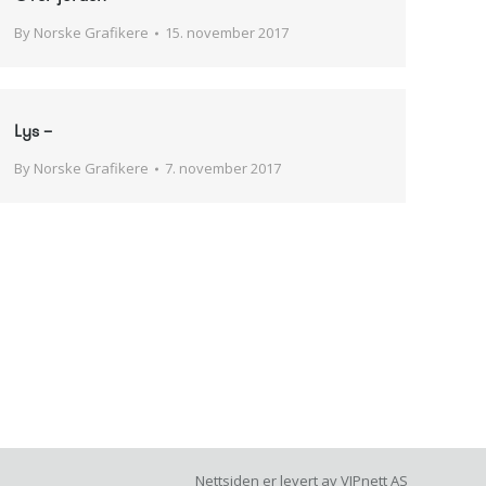
By
Norske Grafikere
15. november 2017
Lys –
By
Norske Grafikere
7. november 2017
→
Nettsiden er levert av
VIPnett AS