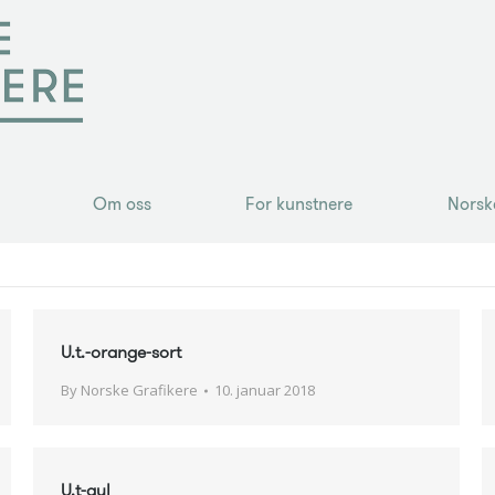
Om oss
For kunstnere
Norsk
Om oss
For kunstnere
Norsk
U.t.-orange-sort
By
Norske Grafikere
10. januar 2018
U.t-gul