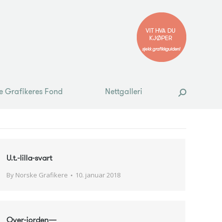
e Grafikeres Fond
Nettgalleri
Search:
e Grafikeres Fond
Nettgalleri
Search:
U.t.-lilla-svart
By
Norske Grafikere
10. januar 2018
Over-jorden—