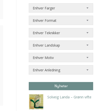
Enhver Farger
Enhver Format
Enhver Teknikker
Enhver Landskap
Enhver Motiv
Enhver Anledning
Nyheter
Solveig Landa – Grønn vifte
kr
5.250,00
inkl. 5% kunstavgift