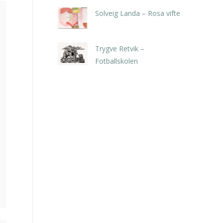
Solveig Landa – Rosa vifte
kr
5.250,00
inkl. 5% kunstavgift
Trygve Retvik –
Fotballskolen
kr
2.940,00
inkl. 5% kunstavgift