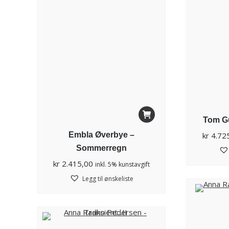
Tom Gu
kr
4.72
Embla Øverbye –
Sommerregn
kr
2.415,00
inkl. 5% kunstavgift
Legg til ønskeliste