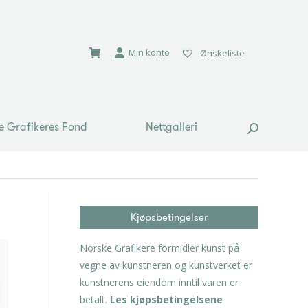
e Grafikeres Fond
Nettgalleri
Search:
Min konto
Ønskeliste
e Grafikeres Fond
Nettgalleri
Search:
Kjøpsbetingelser
Norske Grafikere formidler kunst på
vegne av kunstneren og kunstverket er
kunstnerens eiendom inntil varen er
betalt.
Les kjøpsbetingelsene