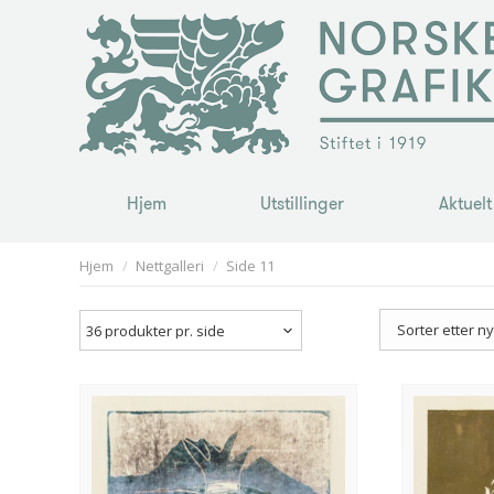
Hjem
Utstillinger
Aktuelt
Hjem
Utstillinger
Aktuelt
You are here:
Hjem
Nettgalleri
Side 11