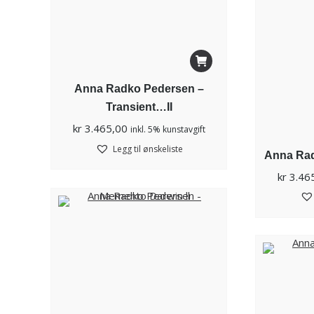
Anna Radko Pedersen –
Transient…II
kr
3.465,00
inkl. 5% kunstavgift
Legg til ønskeliste
Anna Rad
kr
3.46