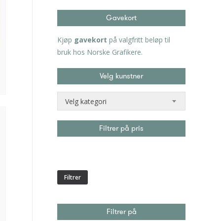
Gavekort
Kjøp
gavekort
på valgfritt beløp til
bruk hos Norske Grafikere.
Velg kunstner
Velg kategori
Filtrer på pris
Min.
Makspris
pris
Filtrer
Filtrer på