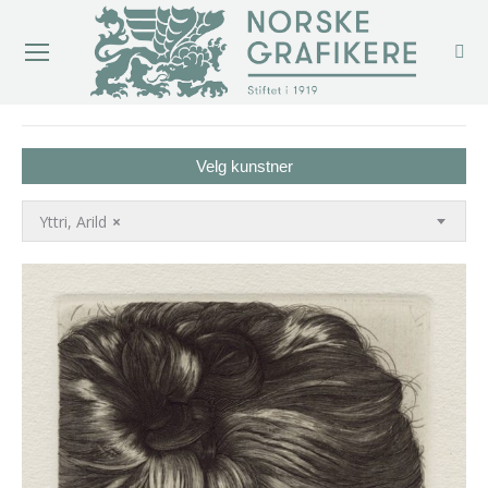
You are here:
Velg kunstner
Yttri, Arild
×