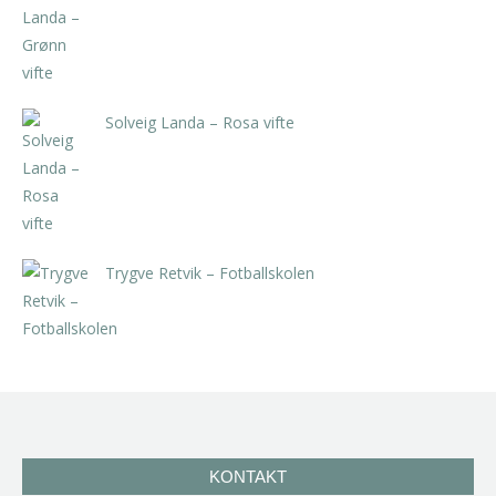
kr
5.250,00
inkl. 5% kunstavgift
Solveig Landa – Rosa vifte
kr
5.250,00
inkl. 5% kunstavgift
Trygve Retvik – Fotballskolen
kr
2.940,00
inkl. 5% kunstavgift
KONTAKT