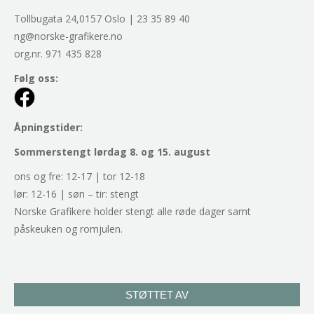
Tollbugata 24,0157 Oslo | 23 35 89 40
ng@norske-grafikere.no
org.nr. 971 435 828
Følg oss:
Åpningstider:
Sommerstengt lørdag 8. og 15. august
ons og fre: 12-17 | tor 12-18
lør: 12-16 | søn – tir: stengt
Norske Grafikere holder stengt alle røde dager samt
påskeuken og romjulen.
STØTTET AV