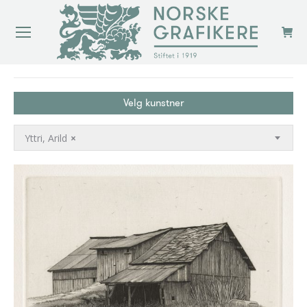
You are here:
Velg kunstner
Yttri, Arild
×