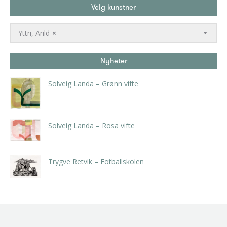
Velg kunstner
Yttri, Arild
×
Nyheter
Solveig Landa – Grønn vifte
kr
5.250,00
inkl. 5% kunstavgift
Solveig Landa – Rosa vifte
kr
5.250,00
inkl. 5% kunstavgift
Trygve Retvik – Fotballskolen
kr
2.940,00
inkl. 5% kunstavgift