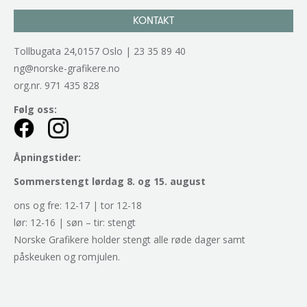
KONTAKT
Tollbugata 24,0157 Oslo | 23 35 89 40
ng@norske-grafikere.no
org.nr. 971 435 828
Følg oss:
Åpningstider:
Sommerstengt lørdag 8. og 15. august
ons og fre: 12-17 | tor 12-18
lør: 12-16 | søn – tir: stengt
Norske Grafikere holder stengt alle røde dager samt
påskeuken og romjulen.