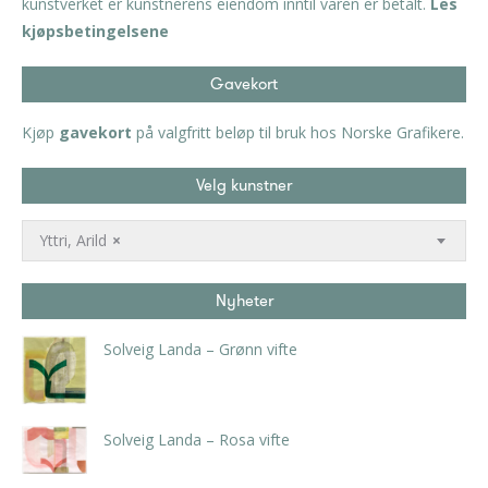
kunstverket er kunstnerens eiendom inntil varen er betalt.
Les
kjøpsbetingelsene
Gavekort
Kjøp
gavekort
på valgfritt beløp til bruk hos Norske Grafikere.
Velg kunstner
Yttri, Arild
×
Nyheter
Solveig Landa – Grønn vifte
kr
5.250,00
inkl. 5% kunstavgift
Solveig Landa – Rosa vifte
kr
5.250,00
inkl. 5% kunstavgift