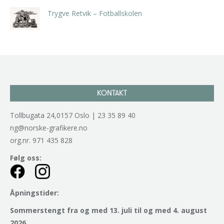
Trygve Retvik – Fotballskolen
kr
2.940,00
inkl. 5% kunstavgift
KONTAKT
Tollbugata 24,0157 Oslo | 23 35 89 40
ng@norske-grafikere.no
org.nr. 971 435 828
Følg oss:
Åpningstider:
Sommerstengt fra og med 13. juli til og med 4. august
2026