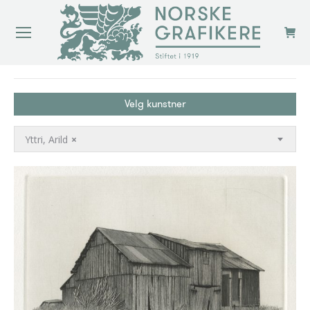
You are here:
Velg kunstner
Yttri, Arild
×