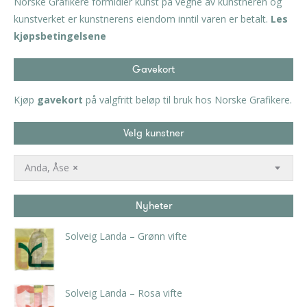
Norske Grafikere formidler kunst på vegne av kunstneren og
kunstverket er kunstnerens eiendom inntil varen er betalt.
Les
kjøpsbetingelsene
Gavekort
Kjøp
gavekort
på valgfritt beløp til bruk hos Norske Grafikere.
Velg kunstner
Anda, Åse
×
Nyheter
Solveig Landa – Grønn vifte
kr
5.250,00
inkl. 5% kunstavgift
Solveig Landa – Rosa vifte