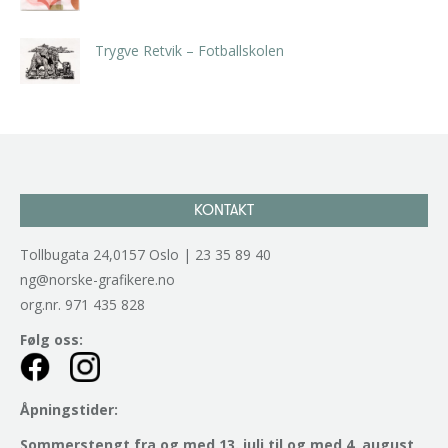
kr
5.250,00
inkl. 5% kunstavgift
Trygve Retvik – Fotballskolen
kr
2.940,00
inkl. 5% kunstavgift
KONTAKT
Tollbugata 24,0157 Oslo | 23 35 89 40
ng@norske-grafikere.no
org.nr. 971 435 828
Følg oss:
Åpningstider:
Sommerstengt fra og med 13. juli til og med 4. august