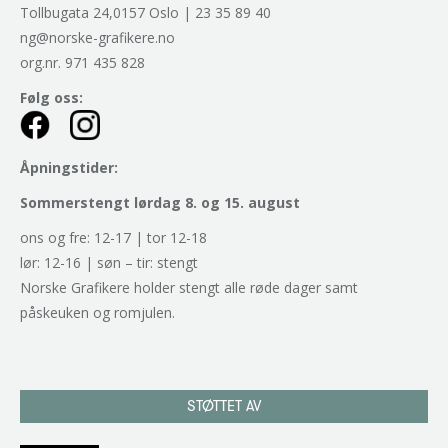
Tollbugata 24,0157 Oslo | 23 35 89 40
ng@norske-grafikere.no
org.nr. 971 435 828
Følg oss:
Åpningstider:
Sommerstengt lørdag 8. og 15. august
ons og fre: 12-17 | tor 12-18
lør: 12-16 | søn – tir: stengt
Norske Grafikere holder stengt alle røde dager samt
påskeuken og romjulen.
STØTTET AV