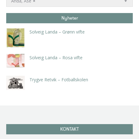
Anda, Åse
×
Nyheter
Solveig Landa – Grønn vifte
kr
5.250,00
inkl. 5% kunstavgift
Solveig Landa – Rosa vifte
kr
5.250,00
inkl. 5% kunstavgift
Trygve Retvik – Fotballskolen
kr
2.940,00
inkl. 5% kunstavgift
KONTAKT