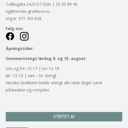
Tollbugata 24,0157 Oslo | 23 35 89 40
ng@norske-grafikere.no
org.nr. 971 435 828
Følg oss:
Åpningstider:
Sommerstengt lørdag 8. og 15. august
ons og fre: 12-17 | tor 12-18
lør: 12-16 | søn – tir: stengt
Norske Grafikere holder stengt alle røde dager samt
påskeuken og romjulen.
STØTTET AV