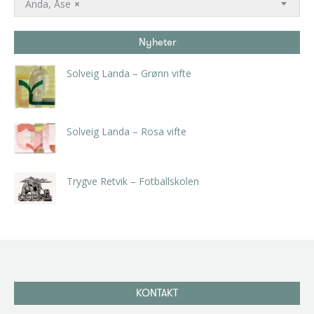
Anda, Åse
×
Nyheter
Solveig Landa – Grønn vifte
kr
5.250,00
inkl. 5% kunstavgift
Solveig Landa – Rosa vifte
kr
5.250,00
inkl. 5% kunstavgift
Trygve Retvik – Fotballskolen
kr
2.940,00
inkl. 5% kunstavgift
KONTAKT