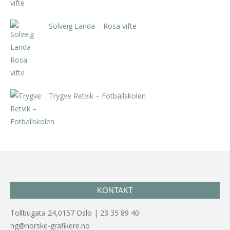
Solveig Landa – Rosa vifte
kr
5.250,00
inkl. 5% kunstavgift
Trygve Retvik – Fotballskolen
kr
2.940,00
inkl. 5% kunstavgift
KONTAKT
Tollbugata 24,0157 Oslo | 23 35 89 40
ng@norske-grafikere.no