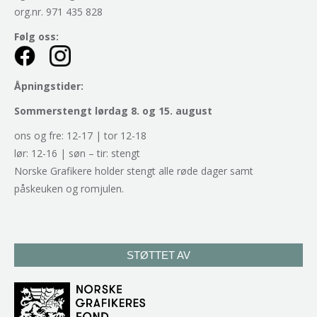
org.nr. 971 435 828
Følg oss:
Åpningstider:
Sommerstengt lørdag 8. og 15. august
ons og fre: 12-17 | tor 12-18
lør: 12-16 | søn – tir: stengt
Norske Grafikere holder stengt alle røde dager samt
påskeuken og romjulen.
STØTTET AV