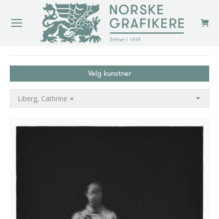
You are here:
Velg kunstner
Liberg, Cathrine
×