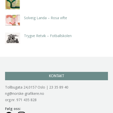
kr
5.250,00
inkl. 5% kunstavgift
Solveig Landa – Rosa vifte
kr
5.250,00
inkl. 5% kunstavgift
Trygve Retvik – Fotballskolen
kr
2.940,00
inkl. 5% kunstavgift
KONTAKT
Tollbugata 24,0157 Oslo | 23 35 89 40
ng@norske-grafikere.no
org.nr. 971 435 828
Følg oss: