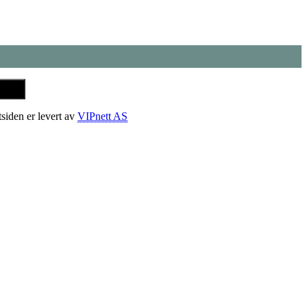
tsiden er levert av
VIPnett AS
t
T