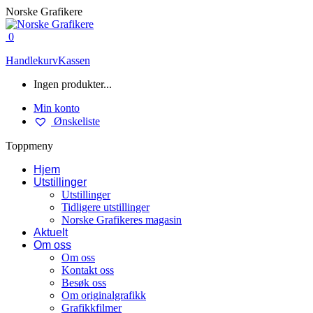
Skip
Norske Grafikere
to
content
0
Handlekurv
Kassen
Ingen produkter...
Min konto
Ønskeliste
Toppmeny
Hjem
Utstillinger
Utstillinger
Tidligere utstillinger
Norske Grafikeres magasin
Aktuelt
Om oss
Om oss
Kontakt oss
Besøk oss
Om originalgrafikk
Grafikkfilmer