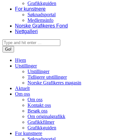
Grafikkguiden
For kunstnere
Søknadsportal
Medlemsinfo
Norske Grafikeres Fond
Nettgalleri
Search:
Hjem
Utstillinger
Utstillinger
Tidligere utstillinger
Norske Grafikeres magasin
Aktuelt
Om oss
Om oss
Kontakt oss
Besøk oss
Om originalgrafikk
Grafikkfilmer
Grafikkguiden
For kunstnere
Søknadsportal