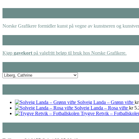
Norske Grafikere formidler kunst på vegne av kunstneren og kunstverk
Kjøp
gavekort
på valgfritt beløp til bruk hos Norske Grafikere.
Solveig Landa – Grønn vifte
kr
Solveig Landa – Rosa vifte
kr
5.
Trygve Retvik – Fotballskole