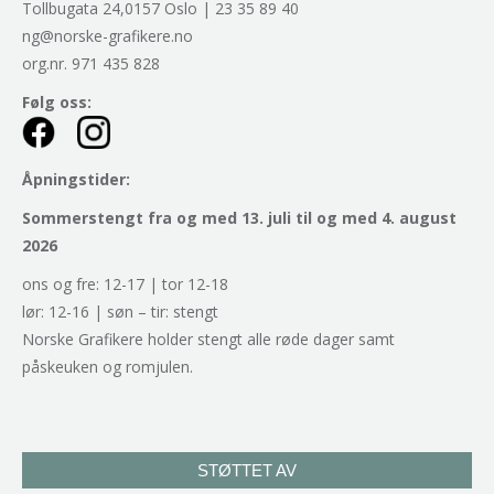
Tollbugata 24,0157 Oslo | 23 35 89 40
ng@norske-grafikere.no
org.nr. 971 435 828
Følg oss:
Åpningstider:
Sommerstengt fra og med 13. juli til og med 4. august
2026
ons og fre: 12-17 | tor 12-18
lør: 12-16 | søn – tir: stengt
Norske Grafikere holder stengt alle røde dager samt
påskeuken og romjulen.
STØTTET AV