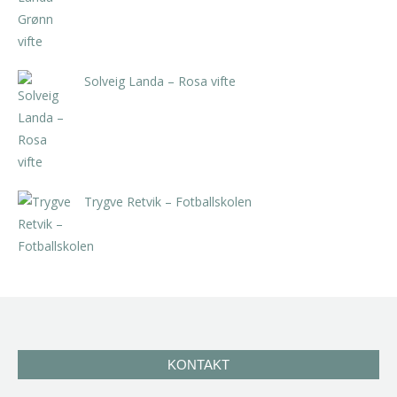
Solveig Landa – Rosa vifte
kr
5.250,00
inkl. 5% kunstavgift
Trygve Retvik – Fotballskolen
kr
2.940,00
inkl. 5% kunstavgift
KONTAKT