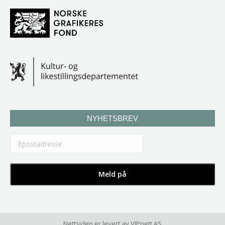
NYHETSBREV
Nettsiden er levert av
VIPnett AS