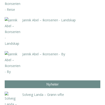
Jannik Abel – Ikonserien - Landskap
kr
2.000,00
Jannik Abel – Ikonserien - By
kr
2.000,00
Nyheter
Solveig Landa – Grønn vifte
kr
5.250,00
inkl. 5% kunstavgift