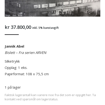
kr
37.800,00
inkl. 5% kunstavgift
Jannik Abel
Bislett
– Fra serien ARVEN
Silketrykk
Opplag: 1 eks.
Papirformat: 108 x 75,5 cm
1 på lager
Faktisk lagerantall kan variere noe fra det som er oppgitt her. Ta
kontakt ved spørsmål om lagerstatus.