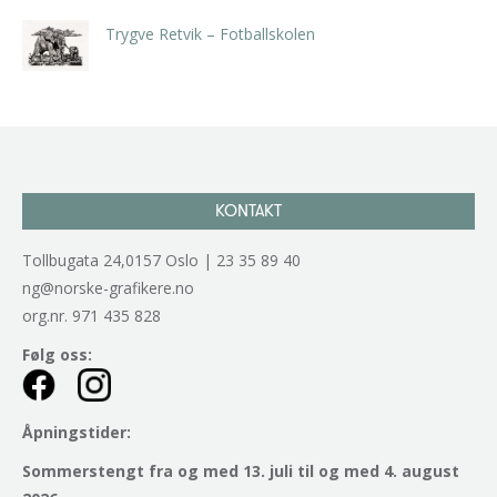
Trygve Retvik – Fotballskolen
kr
2.940,00
inkl. 5% kunstavgift
KONTAKT
Tollbugata 24,0157 Oslo | 23 35 89 40
ng@norske-grafikere.no
org.nr. 971 435 828
Følg oss:
Åpningstider:
Sommerstengt fra og med 13. juli til og med 4. august