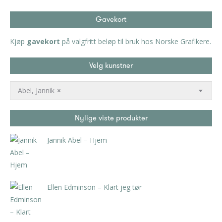
Gavekort
Kjøp
gavekort
på valgfritt beløp til bruk hos Norske Grafikere.
Velg kunstner
Abel, Jannik
×
Nylige viste produkter
Jannik Abel – Hjem
kr
37.800,00
inkl. 5% kunstavgift
Ellen Edminson – Klart jeg tør
kr
3.990,00
inkl. 5% kunstavgift