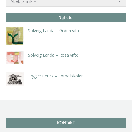
Abel, Jannik
×
Nyheter
Solveig Landa – Grønn vifte
kr
5.250,00
inkl. 5% kunstavgift
Solveig Landa – Rosa vifte
kr
5.250,00
inkl. 5% kunstavgift
Trygve Retvik – Fotballskolen
kr
2.940,00
inkl. 5% kunstavgift
KONTAKT