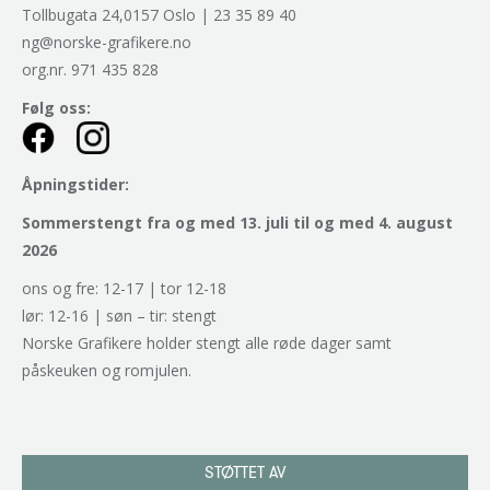
Tollbugata 24,0157 Oslo | 23 35 89 40
ng@norske-grafikere.no
org.nr. 971 435 828
Følg oss:
Åpningstider:
Sommerstengt fra og med 13. juli til og med 4. august
2026
ons og fre: 12-17 | tor 12-18
lør: 12-16 | søn – tir: stengt
Norske Grafikere holder stengt alle røde dager samt
påskeuken og romjulen.
STØTTET AV