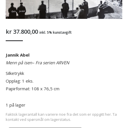
kr
37.800,00
inkl. 5% kunstavgift
Jannik Abel
Menn på isen
– Fra serien ARVEN
Silketrykk
Opplag: 1 eks.
Papirformat: 108 x 76,5 cm
1 på lager
Faktisk lagerantall kan variere noe fra det som er oppgitt her. Ta
kontakt ved spørsmål om lagerstatus.