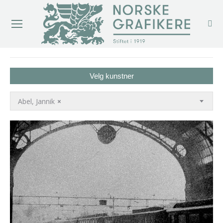
You are here:
Velg kunstner
Abel, Jannik
×