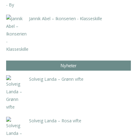
Jannik Abel – Ikonserien - Klasseskille
kr
2.000,00
Nyheter
Solveig Landa – Grønn vifte
kr
5.250,00
inkl. 5% kunstavgift
Solveig Landa – Rosa vifte
kr
5.250,00
inkl. 5% kunstavgift