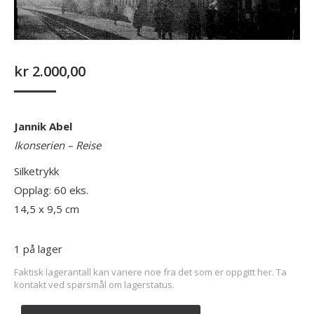
kr
2.000,00
Jannik Abel
Ikonserien – Reise
Silketrykk
Opplag: 60 eks.
14,5 x 9,5 cm
1 på lager
Faktisk lagerantall kan variere noe fra det som er oppgitt her. Ta
kontakt ved spørsmål om lagerstatus.