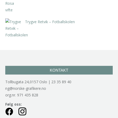
Trygve Retvik – Fotballskolen
kr
2.940,00
inkl. 5% kunstavgift
KONTAKT
Tollbugata 24,0157 Oslo | 23 35 89 40
ng@norske-grafikere.no
org.nr. 971 435 828
Følg oss: