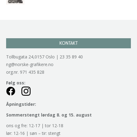
kr
2.940,00
inkl. 5% kunstavgift
KONTAKT
Tollbugata 24,0157 Oslo | 23 35 89 40
ng@norske-grafikere.no
org.nr. 971 435 828
Følg oss:
Åpningstider:
Sommerstengt lørdag 8. og 15. august
ons og fre: 12-17 | tor 12-18
lør: 12-16 | søn – tir: stengt