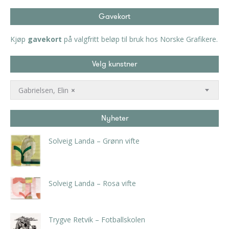
Gavekort
Kjøp
gavekort
på valgfritt beløp til bruk hos Norske Grafikere.
Velg kunstner
Gabrielsen, Elin
×
Nyheter
Solveig Landa – Grønn vifte
kr
5.250,00
inkl. 5% kunstavgift
Solveig Landa – Rosa vifte
kr
5.250,00
inkl. 5% kunstavgift
Trygve Retvik – Fotballskolen