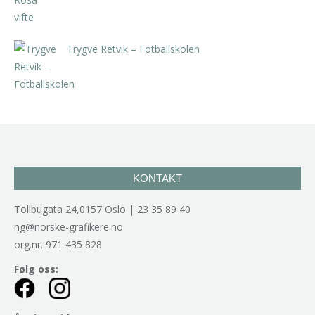
Trygve Retvik – Fotballskolen
kr
2.940,00
inkl. 5% kunstavgift
KONTAKT
Tollbugata 24,0157 Oslo | 23 35 89 40
ng@norske-grafikere.no
org.nr. 971 435 828
Følg oss: