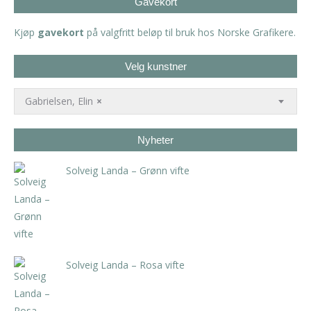
Gavekort
Kjøp
gavekort
på valgfritt beløp til bruk hos Norske Grafikere.
Velg kunstner
Gabrielsen, Elin
×
Nyheter
Solveig Landa – Grønn vifte
kr
5.250,00
inkl. 5% kunstavgift
Solveig Landa – Rosa vifte
kr
5.250,00
inkl. 5% kunstavgift