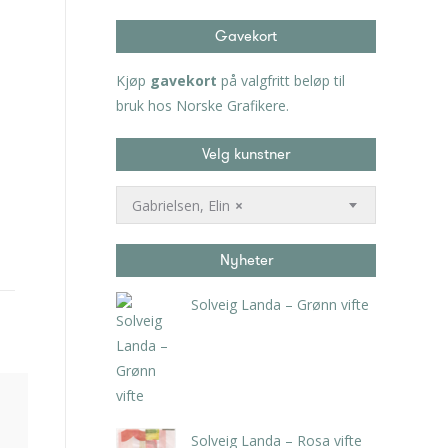
Gavekort
Kjøp
gavekort
på valgfritt beløp til
bruk hos Norske Grafikere.
Velg kunstner
Gabrielsen, Elin
×
Nyheter
Solveig Landa – Grønn vifte
kr
5.250,00
inkl. 5% kunstavgift
Solveig Landa – Rosa vifte