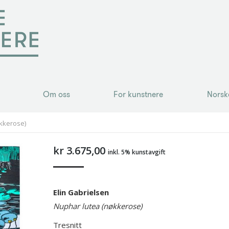
Om oss
For kunstnere
Norsk
Om oss
For kunstnere
Norsk
økkerose)
kr
3.675,00
inkl. 5% kunstavgift
Elin Gabrielsen
Nuphar lutea (nøkkerose)
Tresnitt