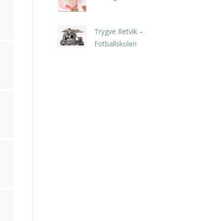
kr
5.250,00
inkl. 5% kunstavgift
Trygve Retvik –
Fotballskolen
kr
2.940,00
inkl. 5% kunstavgift