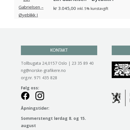
kr
3.045,00
inkl. 5% kunstavgift
KONTAKT
Tollbugata 24,0157 Oslo | 23 35 89 40
ng@norske-grafikere.no
org.nr. 971 435 828
Følg oss:
Åpningstider:
Sommerstengt lørdag 8. og 15.
august