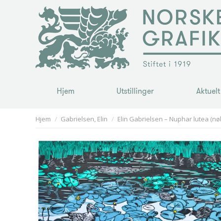
Hjem
Utstillinger
Aktuelt
Hjem
Utstillinger
Aktuelt
You are here:
Hjem
Gabrielsen, Elin
Elin Gabrielsen – Nuphar lutea (n