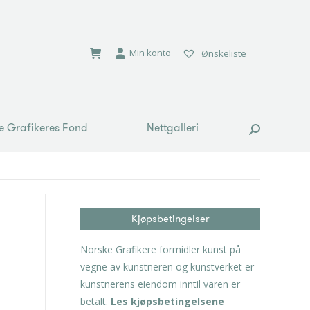
e Grafikeres Fond
Nettgalleri
Search:
Min konto
Ønskeliste
e Grafikeres Fond
Nettgalleri
Search:
Kjøpsbetingelser
Norske Grafikere formidler kunst på
vegne av kunstneren og kunstverket er
kunstnerens eiendom inntil varen er
betalt.
Les kjøpsbetingelsene