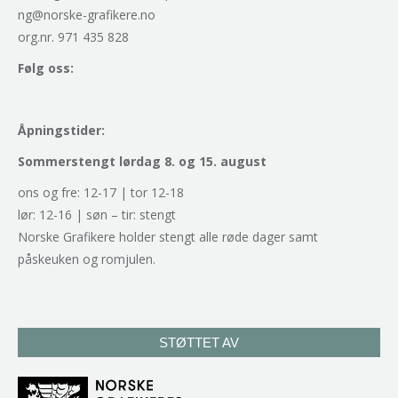
ng@norske-grafikere.no
org.nr. 971 435 828
Følg oss:
Åpningstider:
Sommerstengt lørdag 8. og 15. august
ons og fre: 12-17 | tor 12-18
lør: 12-16 | søn – tir: stengt
Norske Grafikere holder stengt alle røde dager samt
påskeuken og romjulen.
STØTTET AV