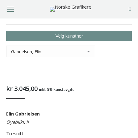
You are here:
Velg kunstner
kr
3.045,00
inkl. 5% kunstavgift
Elin Gabrielsen
Øyeblikk II
Tresnitt