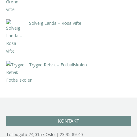
Solveig Landa – Rosa vifte
kr
5.250,00
inkl. 5% kunstavgift
Trygve Retvik – Fotballskolen
kr
2.940,00
inkl. 5% kunstavgift
KONTAKT
Tollbugata 24,0157 Oslo | 23 35 89 40