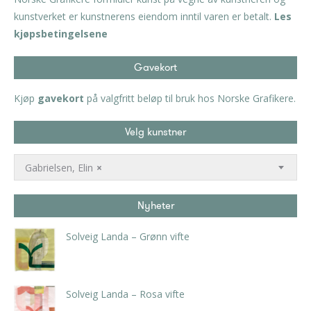
kunstverket er kunstnerens eiendom inntil varen er betalt.
Les
kjøpsbetingelsene
Gavekort
Kjøp
gavekort
på valgfritt beløp til bruk hos Norske Grafikere.
Velg kunstner
Gabrielsen, Elin
×
Nyheter
Solveig Landa – Grønn vifte
kr
5.250,00
inkl. 5% kunstavgift
Solveig Landa – Rosa vifte