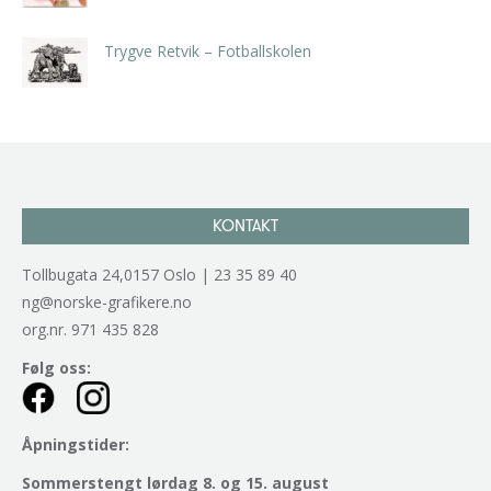
kr
5.250,00
inkl. 5% kunstavgift
Trygve Retvik – Fotballskolen
kr
2.940,00
inkl. 5% kunstavgift
KONTAKT
Tollbugata 24,0157 Oslo | 23 35 89 40
ng@norske-grafikere.no
org.nr. 971 435 828
Følg oss:
Åpningstider:
Sommerstengt lørdag 8. og 15. august