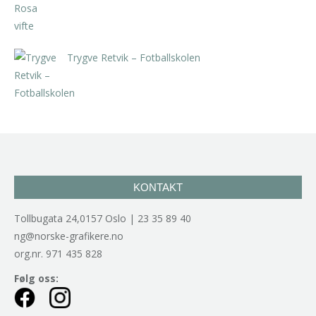
Trygve Retvik – Fotballskolen
kr
2.940,00
inkl. 5% kunstavgift
KONTAKT
Tollbugata 24,0157 Oslo | 23 35 89 40
ng@norske-grafikere.no
org.nr. 971 435 828
Følg oss: