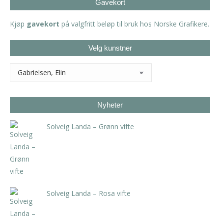
Gavekort
Kjøp
gavekort
på valgfritt beløp til bruk hos Norske Grafikere.
Velg kunstner
Nyheter
Solveig Landa – Grønn vifte
kr
5.250,00
inkl. 5% kunstavgift
Solveig Landa – Rosa vifte
kr
5.250,00
inkl. 5% kunstavgift