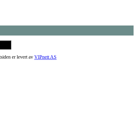
tsiden er levert av
VIPnett AS
t
T