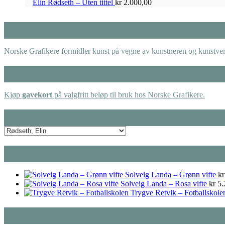
Elin Rødseth – Uten tittel
kr
2.000,00
Norske Grafikere formidler kunst på vegne av kunstneren og kunstverk
Kjøp
gavekort
på valgfritt beløp til bruk hos Norske Grafikere.
Solveig Landa – Grønn vifte
kr
Solveig Landa – Rosa vifte
kr
5.
Trygve Retvik – Fotballskole