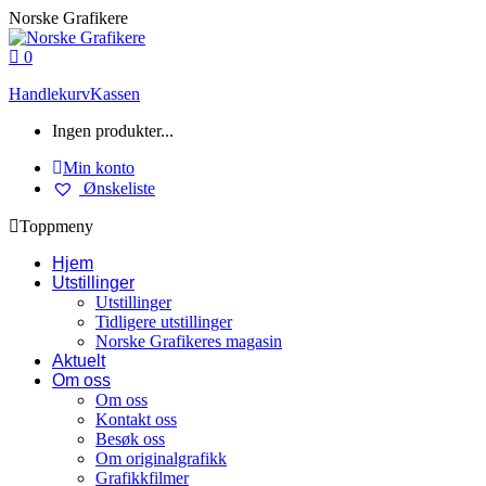
Skip
Norske Grafikere
to
content
0
Handlekurv
Kassen
Ingen produkter...
Min konto
Ønskeliste
Toppmeny
Hjem
Utstillinger
Utstillinger
Tidligere utstillinger
Norske Grafikeres magasin
Aktuelt
Om oss
Om oss
Kontakt oss
Besøk oss
Om originalgrafikk
Grafikkfilmer