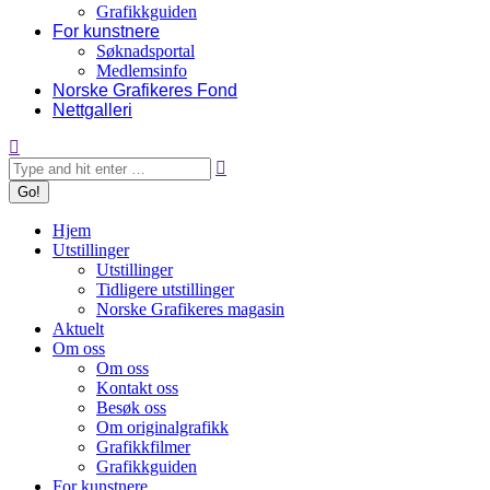
Grafikkguiden
For kunstnere
Søknadsportal
Medlemsinfo
Norske Grafikeres Fond
Nettgalleri
Search:
Hjem
Utstillinger
Utstillinger
Tidligere utstillinger
Norske Grafikeres magasin
Aktuelt
Om oss
Om oss
Kontakt oss
Besøk oss
Om originalgrafikk
Grafikkfilmer
Grafikkguiden
For kunstnere