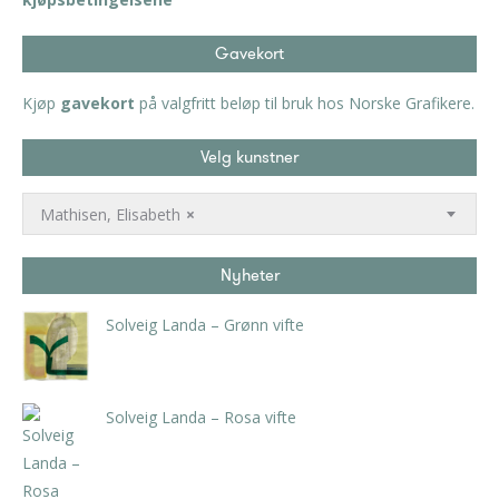
Gavekort
Kjøp
gavekort
på valgfritt beløp til bruk hos Norske Grafikere.
Velg kunstner
Mathisen, Elisabeth
×
Nyheter
Solveig Landa – Grønn vifte
kr
5.250,00
inkl. 5% kunstavgift
Solveig Landa – Rosa vifte
kr
5.250,00
inkl. 5% kunstavgift