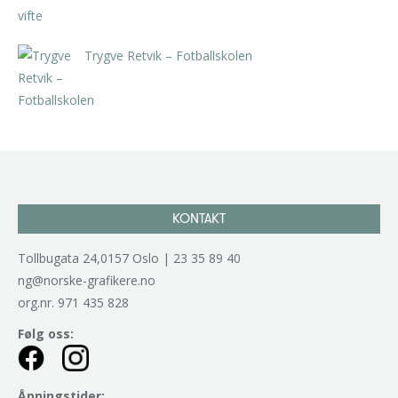
Trygve Retvik – Fotballskolen
kr
2.940,00
inkl. 5% kunstavgift
KONTAKT
Tollbugata 24,0157 Oslo | 23 35 89 40
ng@norske-grafikere.no
org.nr. 971 435 828
Følg oss:
Åpningstider: