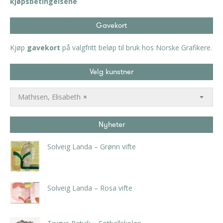
kjøpsbetingelsene
Gavekort
Kjøp
gavekort
på valgfritt beløp til bruk hos Norske Grafikere.
Velg kunstner
Mathisen, Elisabeth
×
Nyheter
Solveig Landa – Grønn vifte
kr
5.250,00
inkl. 5% kunstavgift
Solveig Landa – Rosa vifte
kr
5.250,00
inkl. 5% kunstavgift