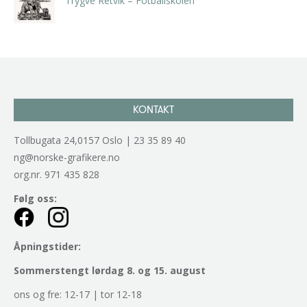
Trygve Retvik – Fotballskolen
kr
2.940,00
inkl. 5% kunstavgift
KONTAKT
Tollbugata 24,0157 Oslo | 23 35 89 40
ng@norske-grafikere.no
org.nr. 971 435 828
Følg oss:
Åpningstider:
Sommerstengt lørdag 8. og 15. august
ons og fre: 12-17 | tor 12-18